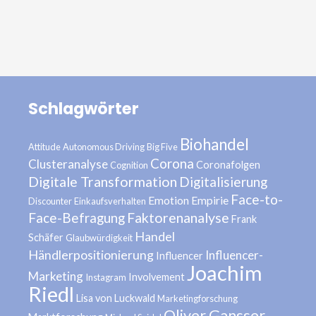
Schlagwörter
Biohandel
Attitude
Autonomous Driving
Big Five
Corona
Clusteranalyse
Coronafolgen
Cognition
Digitale Transformation
Digitalisierung
Face-to-
Emotion
Empirie
Discounter
Einkaufsverhalten
Face-Befragung
Faktorenanalyse
Frank
Handel
Schäfer
Glaubwürdigkeit
Händlerpositionierung
Influencer-
Influencer
Joachim
Marketing
Involvement
Instagram
Riedl
Lisa von Luckwald
Marketingforschung
Oliver Gansser