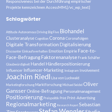
Responsiveness bei der Durchführung empirischer
Projekte kennzeichnen AccessMM.[/vc_wp_text]
Schlagwörter
Biohandel
Attitude
Autonomous Driving
Big Five
Corona
Clusteranalyse
Coronafolgen
Cognition
Digitale Transformation
Digitalisierung
Face-to-
Emotion
Empirie
Discounter
Einkaufsverhalten
Face-Befragung
Faktorenanalyse
Frank Schäfer
Handel
Händlerpositionierung
Glaubwürdigkeit
Influencer-Marketing
Influencer
Involvement
Instagram
Joachim Riedl
Lisa von Luckwald
Oliver
Marktforschung
Marketingforschung
Michael Seidel
Gansser
Online-Befragung
Personalmanagement
Positionierung
Print-Advertising
Preispolitik
Print
Regionalmarketing
Sebastian
Research Report
Stefan Wengler
Studie
Zips