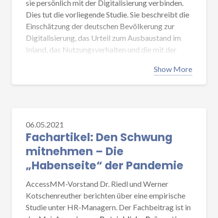
sie persönlich mit der Digitalisierung verbinden.
finden Sie in Kürze hier.
Dies tut die vorliegende Studie. Sie beschreibt die
Einschätzung der deutschen Bevölkerung zur
Eine PDF-Version der Studie können Sie im
Digitalisierung, das Urteil zum Ausbaustand im
Bereich
Publikationen
herunterladen.
Inland, das Nutzungsverhalten und die mit der
Digitalisierung verbundenen Erwartungen und
Show More
Befürchtungen. Die Auswertungen basieren auf
einem Sample von 877 vollständigen und inhaltlich
überprüften Interviews.
In einem
AccessMM Business Talk
am
5. April
06.05.2021
um 15.00
werden die Kernergebnisse der Studie
Fachartikel: Den Schwung
der Öffentlichkeit vorgestellt. Bei Interesse an
mitnehmen – Die
einer Online-Teilnahme senden Sie bitte eine Mail
an info@accessmm.de. AccessMM-Mitglieder
„Habenseite“ der Pandemie
werden per Mail eingeladen.
AccessMM-Vorstand Dr. Riedl und Werner
Die Studie wurde durchgeführt von AccessMM
Kotschenreuther berichten über eine empirische
unter Beteiligung von Hochschullehrern der
Studie unter HR-Managern. Der Fachbeitrag ist in
Hochschule Hof, der FOM München, der OTH