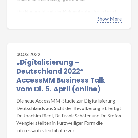
Die Nachricht mit der Bekanntgabe der
Literati
Award Winners 2022
und eine Verlinkung zum
Show More
Artikel selbst findet sich
hier
.
30.03.2022
„Digitalisierung –
Deutschland 2022“
AccessMM Business Talk
vom Di. 5. April (online)
Die neue AccessMM-Studie zur Digitalisierung
Deutschlands aus Sicht der Bevölkerung ist fertig!
Dr. Joachim Riedl, Dr. Frank Schäfer und Dr. Stefan
Wengler stellten in kurzweiliger Form die
interessantesten Inhalte vor: