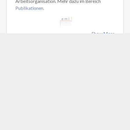
Arbeitsorganisation. Mehr dazu im Bereich
Publikationen
.
Show More
23.12.2020
Neu: „Ganzheitliche
Markenpositionierung“
Vorstandsmitglied Barbara Kallweit hat in der
Reihe }
e
ssentials{ des Springer-Gabler-Verlags
publiziert. Mehr dazu unter „Monographien und
Sammelwerke“ im Bereich
Publikation
.