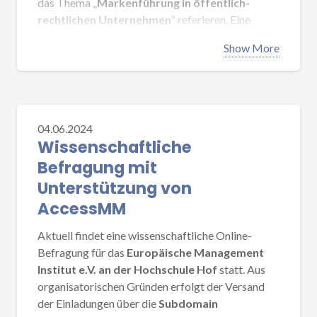
das Thema „
Markenführung in öffentlich-
rechtlichen Unternehmen
“ referieren. Eine
Führung durch die Produktionsstudios rundet das
Show More
Tagesprogramm ab.
Details zur Mitgliederversammlung und dem
vollständigen Programm werden per eMail direkt
an die Mitglieder kommuniziert.
04.06.2024
Wissenschaftliche
Befragung mit
Unterstützung von
AccessMM
Aktuell findet eine wissenschaftliche Online-
Befragung für das
Europäische Management
Institut e.V. an der Hochschule Hof
statt. Aus
organisatorischen Gründen erfolgt der Versand
der Einladungen über die
Subdomain