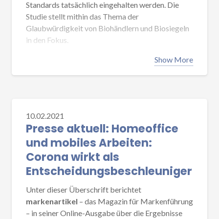
Standards tatsächlich eingehalten werden. Die
Studie stellt mithin das Thema der
Glaubwürdigkeit von Biohändlern und Biosiegeln
in den Fokus.
AccessMM hat dazu die Einschätzung von 1.027
Show More
erwachsenen Personen im Inland online abgefragt.
In zahlreichen quantitativen und offenen Fragen
wurde erhoben, was beim Bioeinkauf für wichtig
gehalten wird, welche Vorteile die Bevölkerung
10.02.2021
sieht und welche Bedenken sie bewegen. Anhand
Presse aktuell: Homeoffice
ihrer Präferenzen werden die Konsumenten in
und mobiles Arbeiten:
sechs Typen von Biokunden eingeteilt.
Corona wirkt als
Informationen zur Studie finden sich im
Entscheidungsbeschleuniger
Bereich
P
ublikationen
unter der Rubrik
Studien
zu Marken und Märkten
.
Unter dieser Überschrift berichtet
markenartikel
– das Magazin für Markenführung
– in seiner Online-Ausgabe über die Ergebnisse