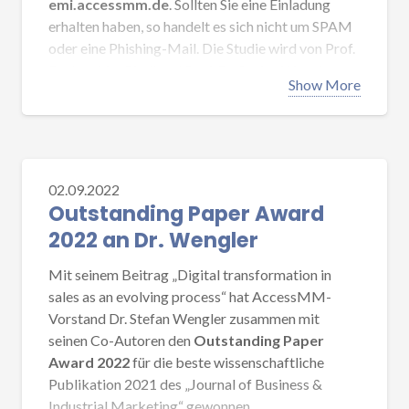
emi.accessmm.de
. Sollten Sie eine Einladung
erhalten haben, so handelt es sich nicht um SPAM
oder eine Phishing-Mail. Die Studie wird von Prof.
Dr. Joachim Riedl und Prof. Dr. Stefan Wengler
Show More
geleitet.
Falls Sie Fragen zur Studie haben, wenden Sie sich
bitte an Prof. Dr. Joachim Riedl unter jriedl@hof-
university.de.
02.09.2022
Outstanding Paper Award
2022 an Dr. Wengler
Mit seinem Beitrag „Digital transformation in
sales as an evolving process“ hat AccessMM-
Vorstand Dr. Stefan Wengler zusammen mit
seinen Co-Autoren den
Outstanding Paper
Award 2022
für die beste wissenschaftliche
Publikation 2021 des „Journal of Business &
Industrial Marketing“ gewonnen.