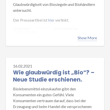
Hintergrund
Glaubwürdigkeit von Biosiegeln und Biohändlern
untersucht.
In der Studie „
Coronafolgen im
Personalmanagement
“ werden die Ergebnisse
Der Presseartikel ist
hier
verlinkt.
einer Expertenbefragung mit HR-
Verantwortlichen aus mehr als 50 Unternehmen
verschiedener Branchen dokumentiert und
Show More
analysiert. Die gewonnenen Einblicke zeichnen
hinsichtlich der Coronafolgen ein sehr vielfältiges,
aber auch ermutigendes Bild, dass sich viel in den
Köpfen der Führungskräfte und Mitarbeiter
16.02.2021
bewegt hat. Die Studie wurde geleitet von den
Wie glaubwürdig ist „Bio“? –
beiden AccessMM-Vorständen Dr. Joachim Riedl
Neue Studie erschienen.
und Dr. Stefan Wengler.
Die Studie kann hier heruntergeladen werden.
Biolebensmittel einzukaufen gibt den
Konsumenten ein gutes Gefühl. Viele
Konsumenten vertrauen darauf, dass bei der
Erzeugung und beim Handel die versprochenen