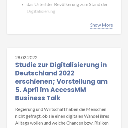
das Urteil der Bevölkerung zum Stand der
Digitalisierung,
das Nutzungsverhalten und
Show More
die mit der Digitalisierung verbundenen
Erwartungen und Befürchtungen.
Im Anschluss an den etwa 60-minütigen
Vortragsteil folgte eine offene Diskussion zu
28.02.2022
Studie zur Digitalisierung in
diesem Thema.
Deutschland 2022
Veranstaltungsdetails
erschienen; Vorstellung am
5. April im AccessMM
Herzlichen Dank an alle Teilnehmer der
Business Talk
Online-Veranstaltung. Insbesondere
bedanken wir uns für die konstruktiven
Regierung und Wirtschaft haben die Menschen
Diskussionsbeiträge aus dem Forum.
nicht gefragt, ob sie einen digitalen Wandel ihres
Alltags wollen und welche Chancen bzw. Risiken
Den Youtube-Link zur Videoaufzeichnung