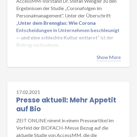
AccessMM-Vorstand Dr. Stefan Wengler zu den
Ergebnissen der Studie „Coronafolgen im
Herzlichen Dank an alle Teilnehmer der
Personalmanagement“. Unter der Überschrift
Online-Veranstaltung. Insbesondere
„
Unter dem Brennglas: Wie Corona
bedanken wir uns für die konstruktiven
Entscheidungen in Unternehmen beschleunigt
Diskussionsbeiträge aus dem Forum.
— und eine schlechte Kultur entlarvt
“ ist der
Beitrag nachzulesen.
Den Link zur Aufzeichnung des
Impulsreferates von Dr. Stefan Wengler
Infos zur Studie und die Möglichkeiten die
Show More
finden Sie
hier
.
vollständige Studie kostenlos herunterzuladen,
gibt es
hier
.
17.02.2021
Presse aktuell: Mehr Appetit
auf Bio
ZEIT ONLINE nimmt in einem Presseartikel im
Vorfeld der BIOFACH-Messe Bezug auf die
aktuelle Studie von AccessMM, die die