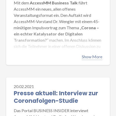
AI. This study answers the applicability of an
Mit dem
AccessMM Business Talk
führt
established acceptance model for products that
AccessMM ein neues, allen offenes
incorporate AI, extended by five additional
Veranstaltungsformat ein. Den Auftakt wird
influencing factors.
AccessMM-Vorstand Dr. Wengler mit einem 45-
minütigen Impulsvortrag zum Thema „
Corona –
ein echter Katalysator der Digitalen
Transformation?
“ machen. Im Anschluss können
sich die Teilnehmer in einer offenen Diskussion zu
diesem Thema äußern und austauschen.
Show More
Exakt ein Jahr nach dem die UNO die Verbreitung
von Covid-19 als weltweite Pandemie eingestuft
hat, werden die Auswirkungen von Covid-19 auf
Unternehmen und Arbeitswelt reflektiert.
20.02.2021
Insbesondere wird der Frage nachgegangen, ob
Presse aktuell: Interview zur
die Corona-Pandemie ein Katalysator für die
Coronafolgen-Studie
Digitale Transformation in den Unternehmen ist.
Das Portal BUSINESS INSIDER interviewt
Veranstaltungsdetails