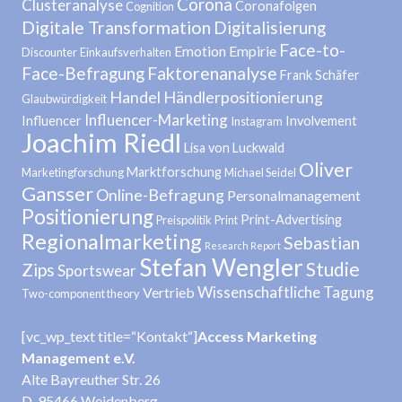
Corona
Clusteranalyse
Coronafolgen
Cognition
Digitale Transformation
Digitalisierung
Face-to-
Emotion
Empirie
Discounter
Einkaufsverhalten
Face-Befragung
Faktorenanalyse
Frank Schäfer
Handel
Händlerpositionierung
Glaubwürdigkeit
Influencer-Marketing
Influencer
Involvement
Instagram
Joachim Riedl
Lisa von Luckwald
Oliver
Marktforschung
Marketingforschung
Michael Seidel
Gansser
Online-Befragung
Personalmanagement
Positionierung
Print-Advertising
Preispolitik
Print
Regionalmarketing
Sebastian
Research Report
Stefan Wengler
Studie
Zips
Sportswear
Wissenschaftliche Tagung
Vertrieb
Two-component theory
[vc_wp_text title=“Kontakt“]
Access Marketing
Management e.V.
Alte Bayreuther Str. 26
D-95466 Weidenberg