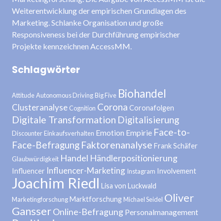
Weiterentwicklung der empirischen Grundlagen des
Marketing. Schlanke Organisation und große
Responsiveness bei der Durchführung empirischer
Projekte kennzeichnen AccessMM.
Schlagwörter
Biohandel
Attitude
Autonomous Driving
Big Five
Corona
Clusteranalyse
Coronafolgen
Cognition
Digitale Transformation
Digitalisierung
Face-to-
Emotion
Empirie
Discounter
Einkaufsverhalten
Face-Befragung
Faktorenanalyse
Frank Schäfer
Handel
Händlerpositionierung
Glaubwürdigkeit
Influencer-Marketing
Influencer
Involvement
Instagram
Joachim Riedl
Lisa von Luckwald
Oliver
Marktforschung
Marketingforschung
Michael Seidel
Gansser
Online-Befragung
Personalmanagement