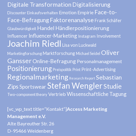
Digitale Transformation
Digitalisierung
Face-to-
Emotion
Empirie
Discounter
Einkaufsverhalten
Face-Befragung
Faktorenanalyse
Frank Schäfer
Handel
Händlerpositionierung
Glaubwürdigkeit
Influencer-Marketing
Influencer
Involvement
Instagram
Joachim Riedl
Lisa von Luckwald
Oliver
Marktforschung
Marketingforschung
Michael Seidel
Gansser
Online-Befragung
Personalmanagement
Positionierung
Print-Advertising
Preispolitik
Print
Regionalmarketing
Sebastian
Research Report
Stefan Wengler
Studie
Zips
Sportswear
Wissenschaftliche Tagung
Vertrieb
Two-component theory
[vc_wp_text title=“Kontakt“]
Access Marketing
Management e.V.
Alte Bayreuther Str. 26
D-95466 Weidenberg