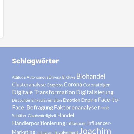
Schlagwörter
Biohandel
Attitude
Autonomous Driving
Big Five
Corona
Clusteranalyse
Coronafolgen
Cognition
Digitale Transformation
Digitalisierung
Face-to-
Emotion
Empirie
Discounter
Einkaufsverhalten
Face-Befragung
Faktorenanalyse
Frank
Handel
Schäfer
Glaubwürdigkeit
Händlerpositionierung
Influencer-
Influencer
Joachim
Marketing
Involvement
Instagram