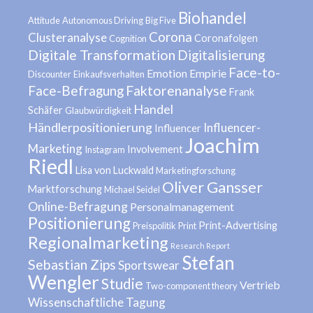
Biohandel
Attitude
Autonomous Driving
Big Five
Corona
Clusteranalyse
Coronafolgen
Cognition
Digitale Transformation
Digitalisierung
Face-to-
Emotion
Empirie
Discounter
Einkaufsverhalten
Face-Befragung
Faktorenanalyse
Frank
Handel
Schäfer
Glaubwürdigkeit
Händlerpositionierung
Influencer-
Influencer
Joachim
Marketing
Involvement
Instagram
Riedl
Lisa von Luckwald
Marketingforschung
Oliver Gansser
Marktforschung
Michael Seidel
Online-Befragung
Personalmanagement
Positionierung
Print-Advertising
Preispolitik
Print
Regionalmarketing
Research Report
Stefan
Sebastian Zips
Sportswear
Wengler
Studie
Vertrieb
Two-component theory
Wissenschaftliche Tagung