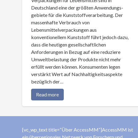
Verpackungen für Lebensmittel sind in
Deutschland eine der größten Anwendungs­
gebiete für die Kunststoffverarbeitung. Der
massenhafte Verbrauch von
Lebensmittelverpackungen aus
konventionellem Kunststoff führt jedoch dazu,
dass die heutigen gesellschaftlichen
Anforderungen in Bezug auf eine reduziere
Umweltbelastung der Produkte nicht mehr
erfüllt werden können. Konsumenten legen
verstärkt Wert auf Nachhaltigkeitsaspekte
bezüglich der…
Read more
[vc_wp_text title=“Über AccessMM“]AccessMM ist
ein überregionales Netzwerk von Forschern und