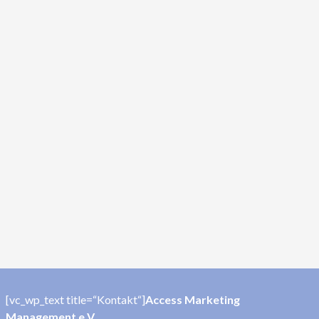
[vc_wp_text title=“Kontakt“]
Access Marketing
Management e.V.