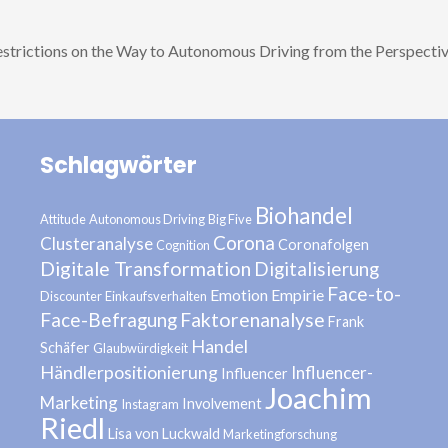
strictions on the Way to Autonomous Driving from the Perspecti
Schlagwörter
Biohandel
Attitude
Autonomous Driving
Big Five
Corona
Clusteranalyse
Coronafolgen
Cognition
Digitale Transformation
Digitalisierung
Face-to-
Emotion
Empirie
Discounter
Einkaufsverhalten
Face-Befragung
Faktorenanalyse
Frank
Handel
Schäfer
Glaubwürdigkeit
Händlerpositionierung
Influencer-
Influencer
Joachim
Marketing
Involvement
Instagram
Riedl
Lisa von Luckwald
Marketingforschung