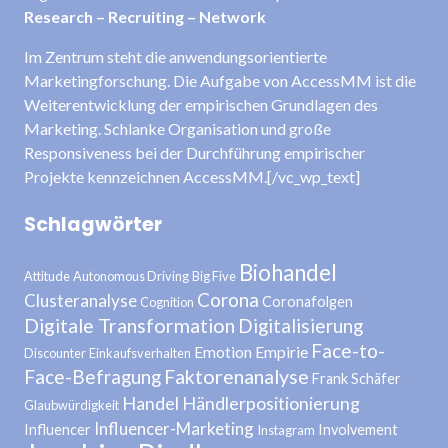
Research – Recruiting – Network
Im Zentrum steht die anwendungsorientierte
Marketingforschung. Die Aufgabe von AccessMM ist die
Weiterentwicklung der empirischen Grundlagen des
Marketing. Schlanke Organisation und große
Responsiveness bei der Durchführung empirischer
Projekte kennzeichnen AccessMM.[/vc_wp_text]
Schlagwörter
Biohandel
Attitude
Autonomous Driving
Big Five
Corona
Clusteranalyse
Coronafolgen
Cognition
Digitale Transformation
Digitalisierung
Face-to-
Emotion
Empirie
Discounter
Einkaufsverhalten
Face-Befragung
Faktorenanalyse
Frank Schäfer
Handel
Händlerpositionierung
Glaubwürdigkeit
Influencer-Marketing
Influencer
Involvement
Instagram