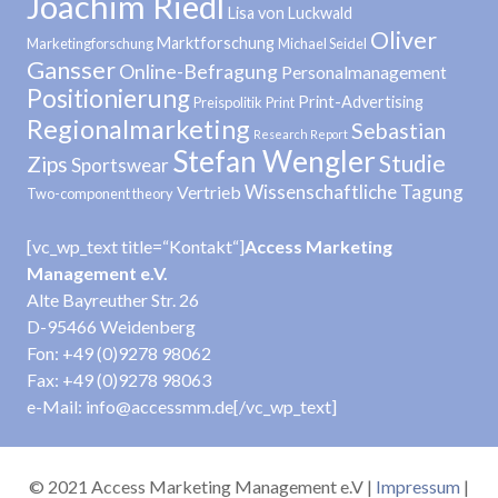
Joachim Riedl
Lisa von Luckwald
Oliver
Marktforschung
Marketingforschung
Michael Seidel
Gansser
Online-Befragung
Personalmanagement
Positionierung
Print-Advertising
Preispolitik
Print
Regionalmarketing
Sebastian
Research Report
Stefan Wengler
Studie
Zips
Sportswear
Wissenschaftliche Tagung
Vertrieb
Two-component theory
[vc_wp_text title=“Kontakt“]
Access Marketing
Management e.V.
Alte Bayreuther Str. 26
D-95466 Weidenberg
Fon: +49 (0)9278 98062
Fax: +49 (0)9278 98063
e-Mail: info@accessmm.de[/vc_wp_text]
© 2021 Access Marketing Management e.V |
Impressum
|