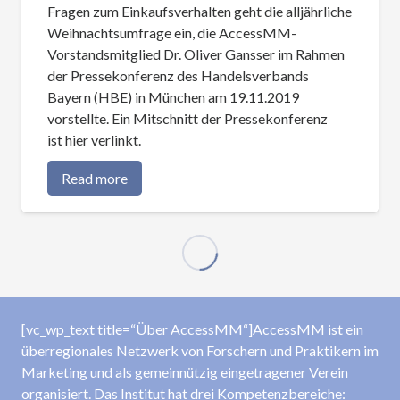
Fragen zum Einkaufsverhalten geht die alljährliche
Weihnachtsumfrage ein, die AccessMM-
Vorstandsmitglied Dr. Oliver Gansser im Rahmen
der Pressekonferenz des Handelsverbands
Bayern (HBE) in München am 19.11.2019
vorstellte. Ein Mitschnitt der Pressekonferenz
ist hier verlinkt.
Read more
[vc_wp_text title=“Über AccessMM“]AccessMM ist ein
überregionales Netzwerk von Forschern und Praktikern im
Marketing und als gemeinnützig eingetragener Verein
organisiert. Das Institut hat drei Kompetenzbereiche: