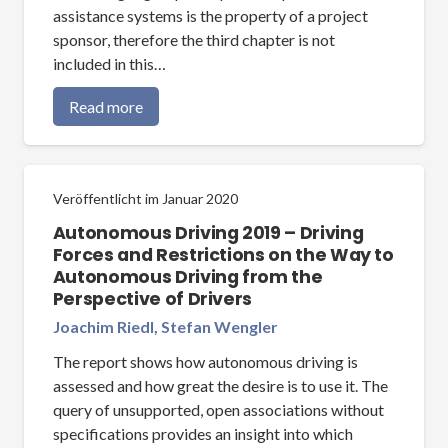
assistance systems is the property of a project
sponsor, therefore the third chapter is not
included in this…
Read more
Veröffentlicht im
Januar 2020
Autonomous Driving 2019 – Driving
Forces and Restrictions on the Way to
Autonomous Driving from the
Perspective of Drivers
Joachim Riedl, Stefan Wengler
The report shows how autonomous driving is
assessed and how great the desire is to use it. The
query of unsupported, open associations without
specifications provides an insight into which