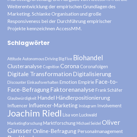
Weiterentwicklung der empirischen Grundlagen des
Marketing. Schlanke Organisation und große
Responsiveness bei der Durchführung empirischer
Projekte kennzeichnen AccessMM.
Schlagwörter
Biohandel
Attitude
Autonomous Driving
Big Five
Corona
Clusteranalyse
Coronafolgen
Cognition
Digitale Transformation
Digitalisierung
Face-to-
Emotion
Empirie
Discounter
Einkaufsverhalten
Face-Befragung
Faktorenanalyse
Frank Schäfer
Handel
Händlerpositionierung
Glaubwürdigkeit
Influencer-Marketing
Influencer
Involvement
Instagram
Joachim Riedl
Lisa von Luckwald
Oliver
Marktforschung
Marketingforschung
Michael Seidel
Gansser
Online-Befragung
Personalmanagement